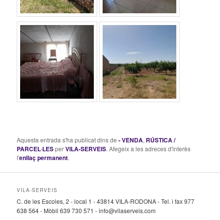
Aquesta entrada s'ha publicat dins de
- VENDA
,
RÚSTICA /
PARCEL·LES
per
VILA-SERVEIS
. Afegeix a les adreces d'interès
l'
enllaç permanent
.
VILA-SERVEIS
C. de les Escoles, 2 - local 1 - 43814 VILA-RODONA - Tel. i fax 977
638 564 - Mòbil 639 730 571 - info@vilaserveis.com