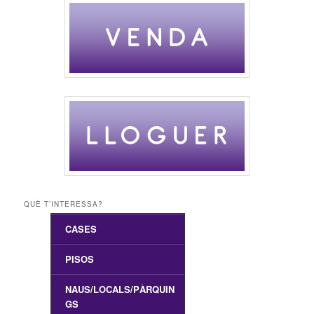
QUÈ T’INTERESSA?
CASES
Aiguamúrcia
PISOS
Alió
Alcover
NAUS/LOCALS/PÀRQUIN
GS