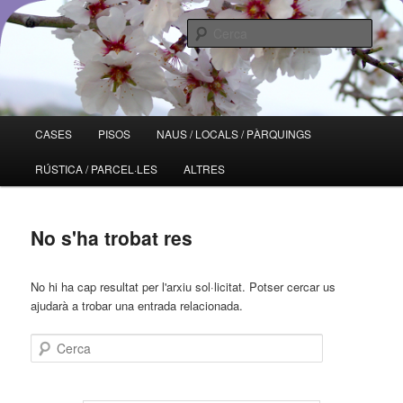
Aneu
Aneu
seveis administratius i jurídics – immobiliària – arquitectura – assegurances
al
al
Cerca
contingut
contingut
principal
secundari
VILA-SERVEIS
Menú
CASES
PISOS
NAUS / LOCALS / PÀRQUINGS
principal
RÚSTICA / PARCEL·LES
ALTRES
No s'ha trobat res
No hi ha cap resultat per l'arxiu sol·licitat. Potser cercar us
ajudarà a trobar una entrada relacionada.
Cerca